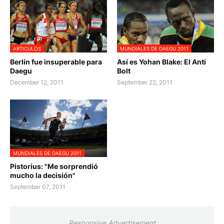
ARTICULOS
MUNDIALES DE DAEGU 2011
Berlín fue insuperable para
Así es Yohan Blake: El Anti
Daegu
Bolt
December 12, 2011
September 22, 2011
MUNDIALES DE DAEGU 2011
Pistorius: "Me sorprendió
mucho la decisión"
September 07, 2011
Responsive Advertisement