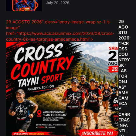
July 20, 2026
29
29 AGOSTO 2026" class="entry-image-wrap sz-1 is-
AGO
image"
STO
href="https://www.acicasrunmex.com/2026/08/cross-
2026
country-6k-las-toronjas-amecameca.html">
">CR
OSS
COU
NTRY
6K "
LAS
TOR
ONJ
AS"
AME
CAM
ECA
Y
CARR
ERAS
INFA
NTIL