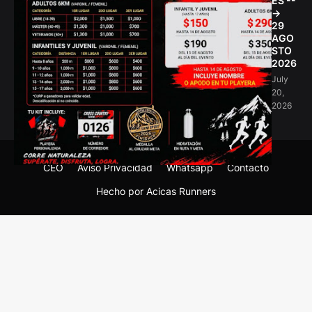
ES --
->
29
AGO
STO
2026
July
20,
2026
CEO
Aviso Privacidad
Whatsapp
Contacto
Hecho por Acicas Runners