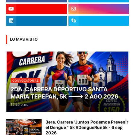
LO MAS VISTO
CONVOCATORIAS
2DA. CARRERA DEPORTIVO SANTA
MARIA TEPEPAN, 5K ---> 2 AGO 2026
12:26 p. m.
3era. Carrera "Juntos Podemos Prevenir
el Dengue " 5k #DengueRun5k - 6 sep
2026