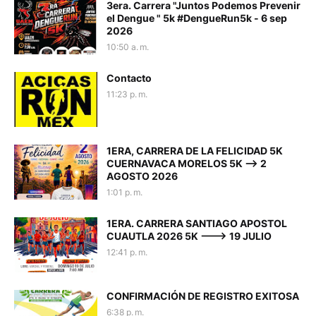
3era. Carrera "Juntos Podemos Prevenir
el Dengue " 5k #DengueRun5k - 6 sep
2026
10:50 a. m.
Contacto
11:23 p. m.
1ERA, CARRERA DE LA FELICIDAD 5K
CUERNAVACA MORELOS 5K --> 2
AGOSTO 2026
1:01 p. m.
1ERA. CARRERA SANTIAGO APOSTOL
CUAUTLA 2026 5K ---> 19 JULIO
12:41 p. m.
CONFIRMACIÓN DE REGISTRO EXITOSA
6:38 p. m.