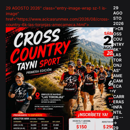
29
29 AGOSTO 2026" class="entry-image-wrap sz-1 is-
AGO
image"
STO
href="https://www.acicasrunmex.com/2026/08/cross-
2026
country-6k-las-toronjas-amecameca.html">
">CR
OSS
COU
NTRY
6K "
LAS
TOR
ONJ
AS"
AME
CAM
ECA
Y
CARR
ERAS
INFA
NTIL
ES --
->
29