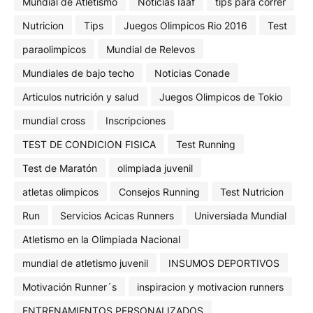
Mundial de Atletismo
Noticias Iaaf
tips para correr
Nutricion
Tips
Juegos Olimpicos Rio 2016
Test
paraolimpicos
Mundial de Relevos
Mundiales de bajo techo
Noticias Conade
Articulos nutrición y salud
Juegos Olimpicos de Tokio
mundial cross
Inscripciones
TEST DE CONDICION FISICA
Test Running
Test de Maratón
olimpiada juvenil
atletas olimpicos
Consejos Running
Test Nutricion
Run
Servicios Acicas Runners
Universiada Mundial
Atletismo en la Olimpiada Nacional
mundial de atletismo juvenil
INSUMOS DEPORTIVOS
Motivación Runner´s
inspiracion y motivacion runners
ENTRENAMIENTOS PERSONALIZADOS