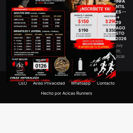
INFA
NTIL
ES --
->
29
AGO
STO
2026
July
20,
2026
CEO
Aviso Privacidad
Whatsapp
Contacto
Hecho por Acicas Runners