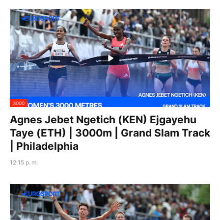
3000
Agnes Jebet Ngetich (KEN) Ejgayehu
Taye (ETH) | 3000m | Grand Slam Track
| Philadelphia
12:15 p. m.