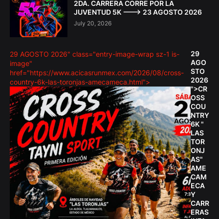
2DA. CARRERA CORRE POR LA
JUVENTUD 5K ---> 23 AGOSTO 2026
July 20, 2026
29
29 AGOSTO 2026" class="entry-image-wrap sz-1 is-
AGO
image"
STO
href="https://www.acicasrunmex.com/2026/08/cross-
2026
country-6k-las-toronjas-amecameca.html">
">CR
OSS
COU
NTRY
6K "
LAS
TOR
ONJ
AS"
AME
CAM
ECA
Y
CARR
ERAS