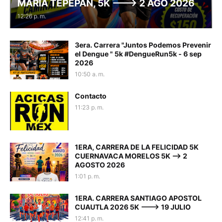
MARIA TEPEPAN, 5K ---> 2 AGO 2026
12:26 p. m.
3era. Carrera "Juntos Podemos Prevenir
el Dengue " 5k #DengueRun5k - 6 sep
2026
10:50 a. m.
Contacto
11:23 p. m.
1ERA, CARRERA DE LA FELICIDAD 5K
CUERNAVACA MORELOS 5K --> 2
AGOSTO 2026
1:01 p. m.
1ERA. CARRERA SANTIAGO APOSTOL
CUAUTLA 2026 5K ---> 19 JULIO
12:41 p. m.