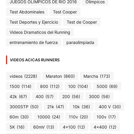
JUEGOS OLIMPICOS DE RIO 2016
Olimpicos
Test Abdominales
Test Cooper
Test Deportes y Ejercicio
Test de Cooper
Videos Dramaticos del Running
entrenamiento de fuerza
paraolimpiada
VIDEOS ACICAS RUNNERS
videos
(2228)
Maraton
(860)
Marcha
(173)
1500
(114)
800
(112)
100
(104)
5000
(69)
42k
(67)
400
(57)
200
(56)
3000
(56)
3000STP
(50)
21k
(47)
10k
(36)
400 V
(30)
60m
(30)
10000
(24)
110v
(20)
100v
(17)
5K
(16)
60mV
(13)
4x100
(12)
4x400
(12)