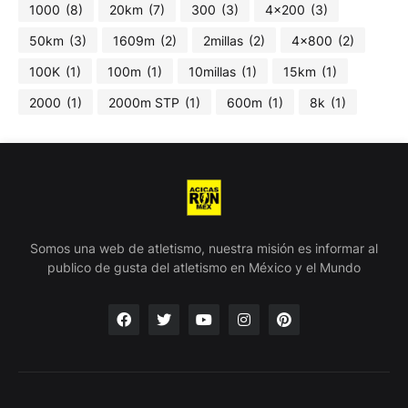
1000
(8)
20km
(7)
300
(3)
4x200
(3)
50km
(3)
1609m
(2)
2millas
(2)
4x800
(2)
100K
(1)
100m
(1)
10millas
(1)
15km
(1)
2000
(1)
2000m STP
(1)
600m
(1)
8k
(1)
Somos una web de atletismo, nuestra misión es informar al
publico de gusta del atletismo en México y el Mundo