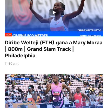
800
Diribe Welteji (ETH) gana a Mary Moraa
| 800m | Grand Slam Track |
Philadelphia
11:30 a. m.