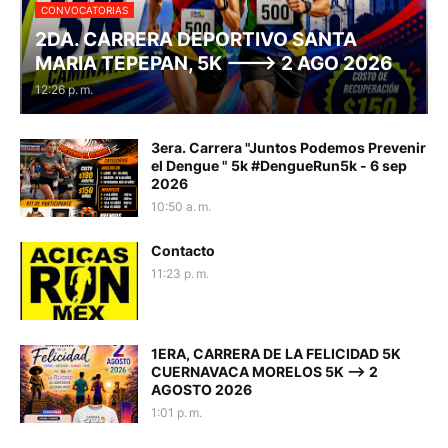
CONVOCATORIAS
2DA. CARRERA DEPORTIVO SANTA
MARIA TEPEPAN, 5K ---> 2 AGO 2026
12:26 p. m.
3era. Carrera "Juntos Podemos Prevenir
el Dengue " 5k #DengueRun5k - 6 sep
2026
10:50 a. m.
Contacto
11:23 p. m.
1ERA, CARRERA DE LA FELICIDAD 5K
CUERNAVACA MORELOS 5K --> 2
AGOSTO 2026
1:01 p. m.