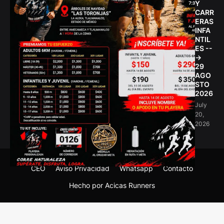
Y
CARR
ERAS
INFA
NTIL
ES --
->
29
AGO
STO
2026
July
20,
2026
CEO
Aviso Privacidad
Whatsapp
Contacto
Hecho por Acicas Runners