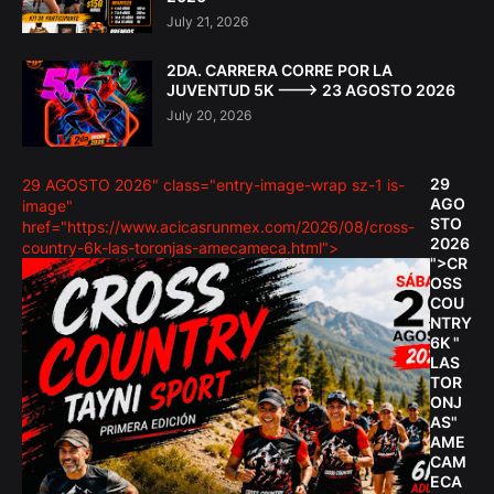
July 21, 2026
2DA. CARRERA CORRE POR LA
JUVENTUD 5K ---> 23 AGOSTO 2026
July 20, 2026
29
29 AGOSTO 2026" class="entry-image-wrap sz-1 is-
AGO
image"
STO
href="https://www.acicasrunmex.com/2026/08/cross-
2026
country-6k-las-toronjas-amecameca.html">
">CR
OSS
COU
NTRY
6K "
LAS
TOR
ONJ
AS"
AME
CAM
ECA