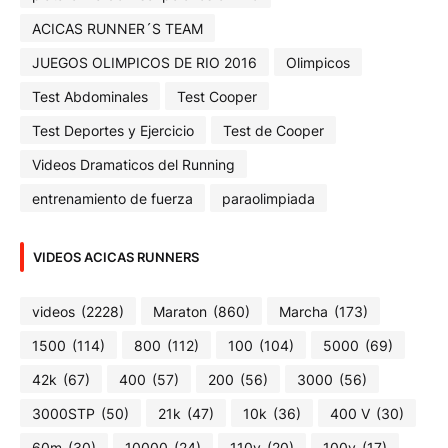
ACICAS RUNNER´S TEAM
JUEGOS OLIMPICOS DE RIO 2016
Olimpicos
Test Abdominales
Test Cooper
Test Deportes y Ejercicio
Test de Cooper
Videos Dramaticos del Running
entrenamiento de fuerza
paraolimpiada
VIDEOS ACICAS RUNNERS
videos
(2228)
Maraton
(860)
Marcha
(173)
1500
(114)
800
(112)
100
(104)
5000
(69)
42k
(67)
400
(57)
200
(56)
3000
(56)
3000STP
(50)
21k
(47)
10k
(36)
400 V
(30)
60m
(30)
10000
(24)
110v
(20)
100v
(17)