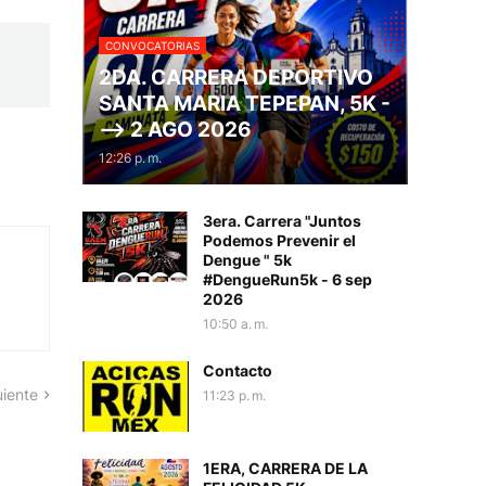
CONVOCATORIAS
2DA. CARRERA DEPORTIVO
SANTA MARIA TEPEPAN, 5K -
--> 2 AGO 2026
12:26 p. m.
3era. Carrera "Juntos
Podemos Prevenir el
Dengue " 5k
#DengueRun5k - 6 sep
2026
10:50 a. m.
Contacto
uiente
11:23 p. m.
1ERA, CARRERA DE LA