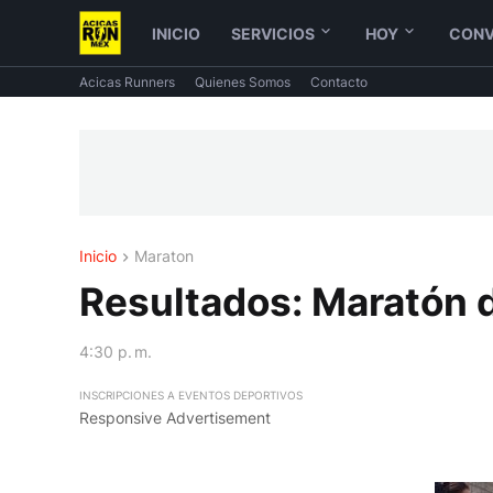
INICIO
SERVICIOS
HOY
CONV
Acicas Runners
Quienes Somos
Contacto
Inicio
Maraton
Resultados: Maratón
4:30 p. m.
INSCRIPCIONES A EVENTOS DEPORTIVOS
Responsive Advertisement