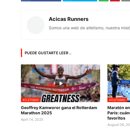
Acicas Runners
Somos una web de atletismo, nuestra misió
PUEDE GUSTARTE LEER ..
ATLETISMO
ATLETISMO
Geoffrey Kamworor gana el Rotterdam
Maratón en
Marathon 2025
París: cuán
favoritos
April 14, 2025
August 06, 2