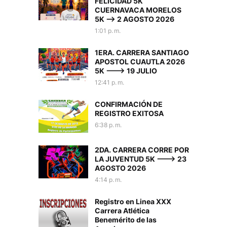
FELICIDAD 5K
CUERNAVACA MORELOS
5K --> 2 AGOSTO 2026
1:01 p. m.
1ERA. CARRERA SANTIAGO
APOSTOL CUAUTLA 2026
5K ---> 19 JULIO
12:41 p. m.
CONFIRMACIÓN DE
REGISTRO EXITOSA
6:38 p. m.
2DA. CARRERA CORRE POR
LA JUVENTUD 5K ---> 23
AGOSTO 2026
4:14 p. m.
Registro en Linea XXX
Carrera Atlética
Benemérito de las