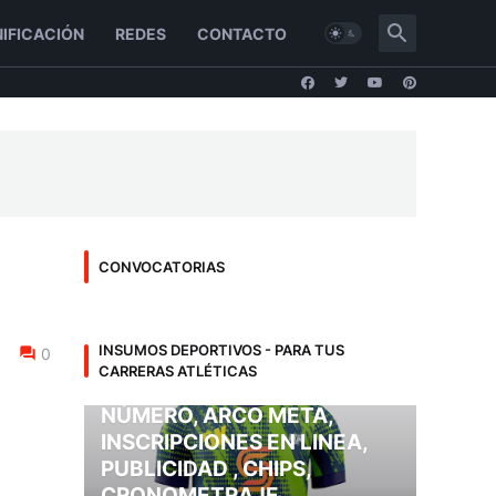
IFICACIÓN
REDES
CONTACTO
CONVOCATORIAS
INSUMOS DEPORTIVOS
INSUMOS DEPORTIVOS - PARA TUS
0
INSUMOS DEPORTIVOS:
CARRERAS ATLÉTICAS
PLAYERAS, MEDALLAS,
NÚMERO, ARCO META,
INSCRIPCIONES EN LINEA,
PUBLICIDAD , CHIPS,
CRONOMETRAJE