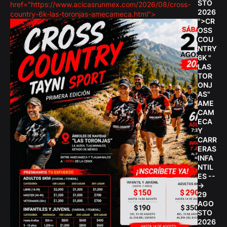
STO
href="https://www.acicasrunmex.com/2026/08/cross-
2026
country-6k-las-toronjas-amecameca.html">
">CR
OSS
COU
NTRY
6K "
LAS
TOR
ONJ
AS"
AME
CAM
ECA
Y
CARR
ERAS
INFA
NTIL
ES --
->
29
AGO
STO
2026