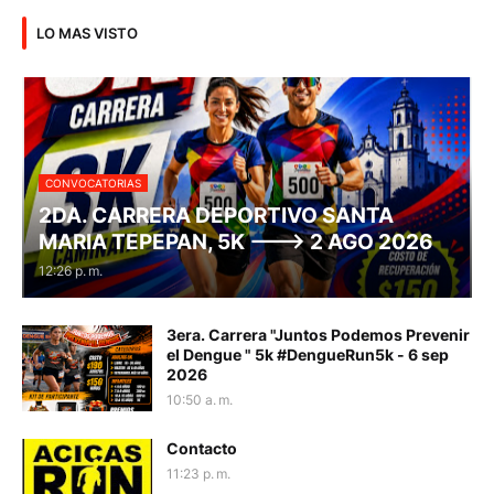
LO MAS VISTO
CONVOCATORIAS
2DA. CARRERA DEPORTIVO SANTA
MARIA TEPEPAN, 5K ---> 2 AGO 2026
12:26 p. m.
3era. Carrera "Juntos Podemos Prevenir
el Dengue " 5k #DengueRun5k - 6 sep
2026
10:50 a. m.
Contacto
11:23 p. m.