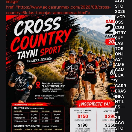
AGO
image"
STO
href="https://www.acicasrunmex.com/2026/08/cross-
2026
country-6k-las-toronjas-amecameca.html">
">CR
OSS
COU
NTRY
6K "
LAS
TOR
ONJ
AS"
AME
CAM
ECA
Y
CARR
ERAS
INFA
NTIL
ES --
->
29
AGO
STO