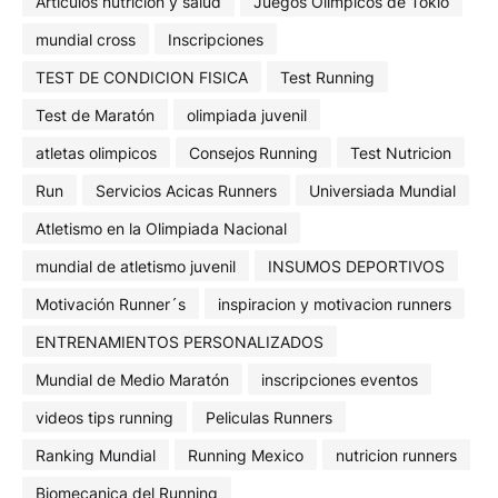
Articulos nutrición y salud
Juegos Olimpicos de Tokio
mundial cross
Inscripciones
TEST DE CONDICION FISICA
Test Running
Test de Maratón
olimpiada juvenil
atletas olimpicos
Consejos Running
Test Nutricion
Run
Servicios Acicas Runners
Universiada Mundial
Atletismo en la Olimpiada Nacional
mundial de atletismo juvenil
INSUMOS DEPORTIVOS
Motivación Runner´s
inspiracion y motivacion runners
ENTRENAMIENTOS PERSONALIZADOS
Mundial de Medio Maratón
inscripciones eventos
videos tips running
Peliculas Runners
Ranking Mundial
Running Mexico
nutricion runners
Biomecanica del Running