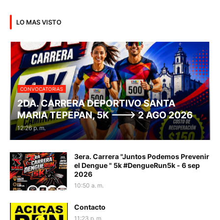
LO MAS VISTO
CONVOCATORIAS
2DA. CARRERA DEPORTIVO SANTA
MARIA TEPEPAN, 5K ---> 2 AGO 2026
12:26 p. m.
3era. Carrera "Juntos Podemos Prevenir
el Dengue " 5k #DengueRun5k - 6 sep
2026
10:50 a. m.
Contacto
11:23 p. m.