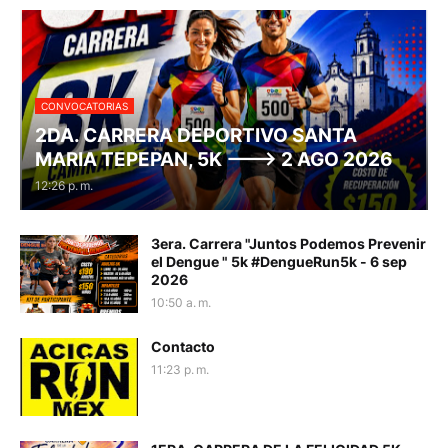
CONVOCATORIAS
2DA. CARRERA DEPORTIVO SANTA
MARIA TEPEPAN, 5K ---> 2 AGO 2026
12:26 p. m.
3era. Carrera "Juntos Podemos Prevenir
el Dengue " 5k #DengueRun5k - 6 sep
2026
10:50 a. m.
Contacto
11:23 p. m.