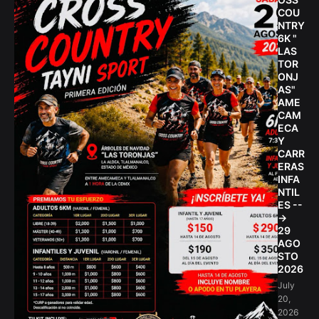
COU
NTRY
6K "
LAS
TOR
ONJ
AS"
AME
CAM
ECA
Y
CARR
ERAS
INFA
NTIL
ES --
->
29
AGO
STO
2026
July
20,
2026