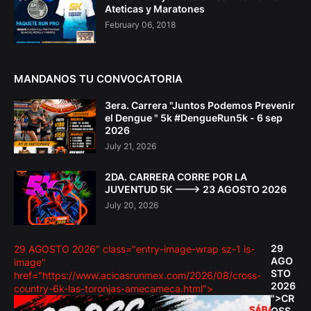
Ateticas y Maratones
February 06, 2018
MANDANOS TU CONVOCATORIA
3era. Carrera "Juntos Podemos Prevenir
el Dengue " 5k #DengueRun5k - 6 sep
2026
July 21, 2026
2DA. CARRERA CORRE POR LA
JUVENTUD 5K ---> 23 AGOSTO 2026
July 20, 2026
29
29 AGOSTO 2026" class="entry-image-wrap sz-1 is-
AGO
image"
STO
href="https://www.acicasrunmex.com/2026/08/cross-
2026
country-6k-las-toronjas-amecameca.html">
">CR
OSS