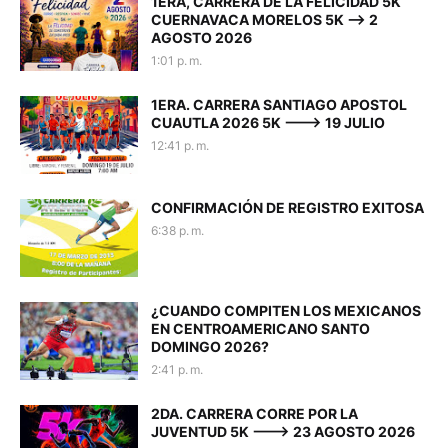
1ERA, CARRERA DE LA FELICIDAD 5K
CUERNAVACA MORELOS 5K --> 2
AGOSTO 2026
1:01 p. m.
1ERA. CARRERA SANTIAGO APOSTOL
CUAUTLA 2026 5K ---> 19 JULIO
12:41 p. m.
CONFIRMACIÓN DE REGISTRO EXITOSA
6:38 p. m.
¿CUANDO COMPITEN LOS MEXICANOS
EN CENTROAMERICANO SANTO
DOMINGO 2026?
2:41 p. m.
2DA. CARRERA CORRE POR LA
JUVENTUD 5K ---> 23 AGOSTO 2026