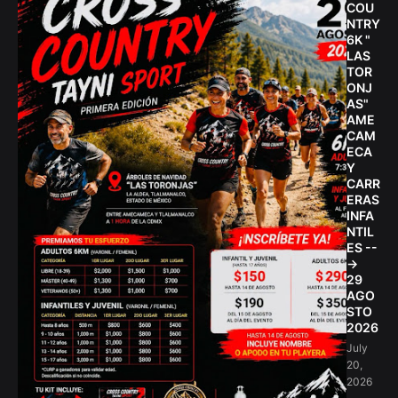
COU
NTRY
6K "
LAS
TOR
ONJ
AS"
AME
CAM
ECA
Y
CARR
ERAS
INFA
NTIL
ES --
->
29
AGO
STO
2026
July
20,
2026