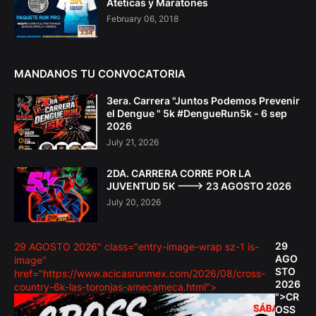
Ateticas y Maratones
February 06, 2018
MANDANOS TU CONVOCATORIA
3era. Carrera "Juntos Podemos Prevenir
el Dengue " 5k #DengueRun5k - 6 sep
2026
July 21, 2026
2DA. CARRERA CORRE POR LA
JUVENTUD 5K ---> 23 AGOSTO 2026
July 20, 2026
29
29 AGOSTO 2026" class="entry-image-wrap sz-1 is-
AGO
image"
STO
href="https://www.acicasrunmex.com/2026/08/cross-
2026
country-6k-las-toronjas-amecameca.html">
">CR
OSS