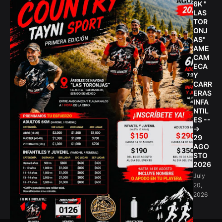
6K "
LAS
TOR
ONJ
AS"
AME
CAM
ECA
Y
CARR
ERAS
INFA
NTIL
ES --
->
29
AGO
STO
2026
July
20,
2026