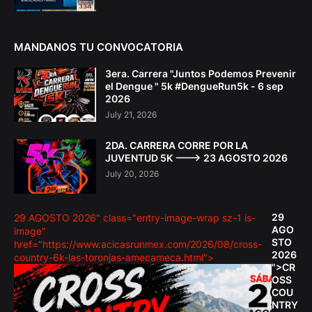
MANDANOS TU CONVOCATORIA
3era. Carrera "Juntos Podemos Prevenir
el Dengue " 5k #DengueRun5k - 6 sep
2026
July 21, 2026
2DA. CARRERA CORRE POR LA
JUVENTUD 5K ---> 23 AGOSTO 2026
July 20, 2026
29
29 AGOSTO 2026" class="entry-image-wrap sz-1 is-
AGO
image"
STO
href="https://www.acicasrunmex.com/2026/08/cross-
2026
country-6k-las-toronjas-amecameca.html">
">CR
OSS
COU
NTRY