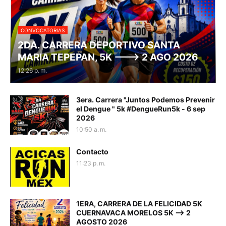
CONVOCATORIAS
2DA. CARRERA DEPORTIVO SANTA
MARIA TEPEPAN, 5K ---> 2 AGO 2026
12:26 p. m.
3era. Carrera "Juntos Podemos Prevenir
el Dengue " 5k #DengueRun5k - 6 sep
2026
10:50 a. m.
Contacto
11:23 p. m.
1ERA, CARRERA DE LA FELICIDAD 5K
CUERNAVACA MORELOS 5K --> 2
AGOSTO 2026