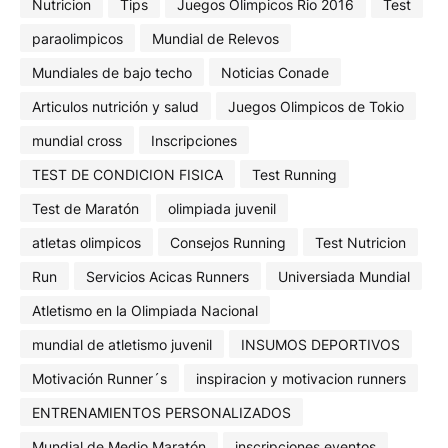
Nutricion
Tips
Juegos Olimpicos Rio 2016
Test
paraolimpicos
Mundial de Relevos
Mundiales de bajo techo
Noticias Conade
Articulos nutrición y salud
Juegos Olimpicos de Tokio
mundial cross
Inscripciones
TEST DE CONDICION FISICA
Test Running
Test de Maratón
olimpiada juvenil
atletas olimpicos
Consejos Running
Test Nutricion
Run
Servicios Acicas Runners
Universiada Mundial
Atletismo en la Olimpiada Nacional
mundial de atletismo juvenil
INSUMOS DEPORTIVOS
Motivación Runner´s
inspiracion y motivacion runners
ENTRENAMIENTOS PERSONALIZADOS
Mundial de Medio Maratón
inscripciones eventos