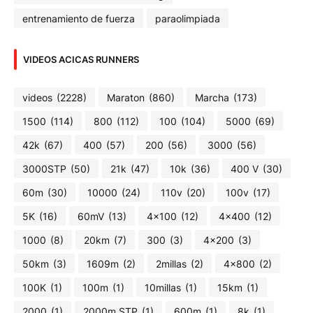
entrenamiento de fuerza
paraolimpiada
VIDEOS ACICAS RUNNERS
videos
(2228)
Maraton
(860)
Marcha
(173)
1500
(114)
800
(112)
100
(104)
5000
(69)
42k
(67)
400
(57)
200
(56)
3000
(56)
3000STP
(50)
21k
(47)
10k
(36)
400 V
(30)
60m
(30)
10000
(24)
110v
(20)
100v
(17)
5K
(16)
60mV
(13)
4x100
(12)
4x400
(12)
1000
(8)
20km
(7)
300
(3)
4x200
(3)
50km
(3)
1609m
(2)
2millas
(2)
4x800
(2)
100K
(1)
100m
(1)
10millas
(1)
15km
(1)
2000
(1)
2000m STP
(1)
600m
(1)
8k
(1)