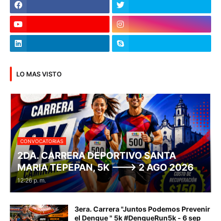
LO MAS VISTO
CONVOCATORIAS
2DA. CARRERA DEPORTIVO SANTA
MARIA TEPEPAN, 5K ---> 2 AGO 2026
12:26 p. m.
3era. Carrera "Juntos Podemos Prevenir
el Dengue " 5k #DengueRun5k - 6 sep