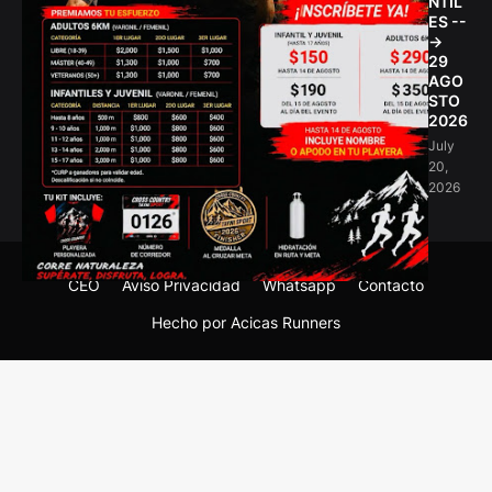
NTIL
ES --
->
29
AGO
STO
2026
July
20,
2026
CEO
Aviso Privacidad
Whatsapp
Contacto
Hecho por Acicas Runners