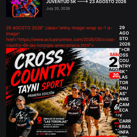
JUVENTUD 5K ---> 23 AGOSTO 2026
July 20, 2026
29
29 AGOSTO 2026" class="entry-image-wrap sz-1 is-
AGO
image"
STO
href="https://www.acicasrunmex.com/2026/08/cross-
2026
country-6k-las-toronjas-amecameca.html">
">CR
OSS
COU
NTRY
6K "
LAS
TOR
ONJ
AS"
AME
CAM
ECA
Y
CARR
ERAS
INFA