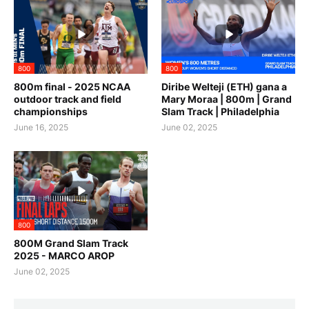
800
800
800m final - 2025 NCAA
Diribe Welteji (ETH) gana a
outdoor track and field
Mary Moraa | 800m | Grand
championships
Slam Track | Philadelphia
June 16, 2025
June 02, 2025
800
800M Grand Slam Track
2025 - MARCO AROP
June 02, 2025