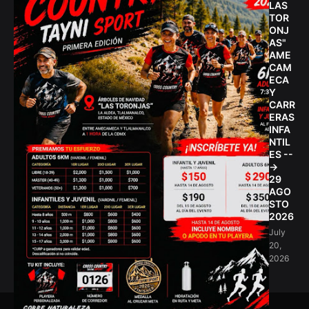
LAS
TOR
ONJ
AS"
AME
CAM
ECA
Y
CARR
ERAS
INFA
NTIL
ES --
->
29
AGO
STO
2026
July
20,
2026