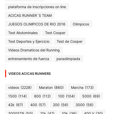
plataforma de inscripciones on line
ACICAS RUNNER´S TEAM
JUEGOS OLIMPICOS DE RIO 2016
Olimpicos
Test Abdominales
Test Cooper
Test Deportes y Ejercicio
Test de Cooper
Videos Dramaticos del Running
entrenamiento de fuerza
paraolimpiada
VIDEOS ACICAS RUNNERS
videos
(2228)
Maraton
(860)
Marcha
(173)
1500
(114)
800
(112)
100
(104)
5000
(69)
42k
(67)
400
(57)
200
(56)
3000
(56)
3000STP
(50)
21k
(47)
10k
(36)
400 V
(30)