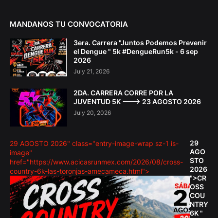
MANDANOS TU CONVOCATORIA
3era. Carrera "Juntos Podemos Prevenir
el Dengue " 5k #DengueRun5k - 6 sep
2026
July 21, 2026
2DA. CARRERA CORRE POR LA
JUVENTUD 5K ---> 23 AGOSTO 2026
July 20, 2026
29
29 AGOSTO 2026" class="entry-image-wrap sz-1 is-
AGO
image"
STO
href="https://www.acicasrunmex.com/2026/08/cross-
2026
country-6k-las-toronjas-amecameca.html">
">CR
OSS
COU
NTRY
6K "