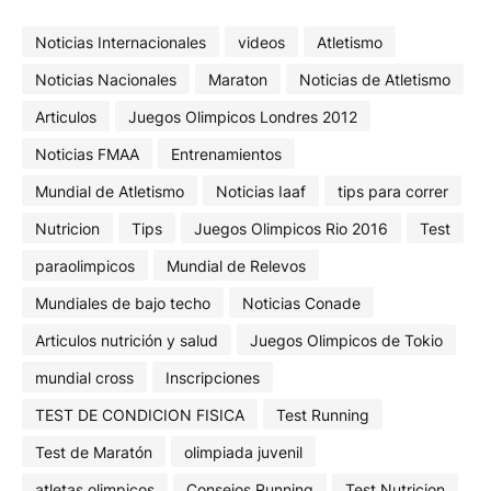
Noticias Internacionales
videos
Atletismo
Noticias Nacionales
Maraton
Noticias de Atletismo
Articulos
Juegos Olimpicos Londres 2012
Noticias FMAA
Entrenamientos
Mundial de Atletismo
Noticias Iaaf
tips para correr
Nutricion
Tips
Juegos Olimpicos Rio 2016
Test
paraolimpicos
Mundial de Relevos
Mundiales de bajo techo
Noticias Conade
Articulos nutrición y salud
Juegos Olimpicos de Tokio
mundial cross
Inscripciones
TEST DE CONDICION FISICA
Test Running
Test de Maratón
olimpiada juvenil
atletas olimpicos
Consejos Running
Test Nutricion