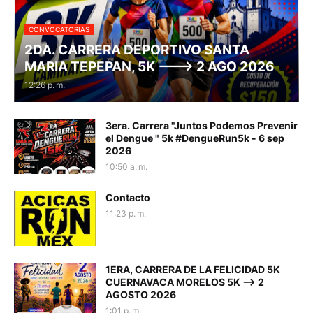
CONVOCATORIAS
2DA. CARRERA DEPORTIVO SANTA
MARIA TEPEPAN, 5K ---> 2 AGO 2026
12:26 p. m.
3era. Carrera "Juntos Podemos Prevenir
el Dengue " 5k #DengueRun5k - 6 sep
2026
10:50 a. m.
Contacto
11:23 p. m.
1ERA, CARRERA DE LA FELICIDAD 5K
CUERNAVACA MORELOS 5K --> 2
AGOSTO 2026
1:01 p. m.