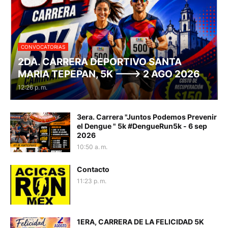
CONVOCATORIAS
2DA. CARRERA DEPORTIVO SANTA
MARIA TEPEPAN, 5K ---> 2 AGO 2026
12:26 p. m.
3era. Carrera "Juntos Podemos Prevenir
el Dengue " 5k #DengueRun5k - 6 sep
2026
10:50 a. m.
Contacto
11:23 p. m.
1ERA, CARRERA DE LA FELICIDAD 5K