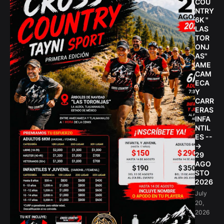
COU
NTRY
6K "
LAS
TOR
ONJ
AS"
AME
CAM
ECA
Y
CARR
ERAS
INFA
NTIL
ES --
->
29
AGO
STO
2026
July
20,
2026