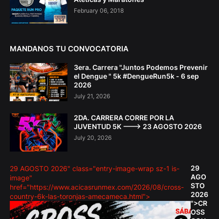
February 06, 2018
MANDANOS TU CONVOCATORIA
3era. Carrera "Juntos Podemos Prevenir
el Dengue " 5k #DengueRun5k - 6 sep
2026
July 21, 2026
2DA. CARRERA CORRE POR LA
JUVENTUD 5K ---> 23 AGOSTO 2026
July 20, 2026
29
29 AGOSTO 2026" class="entry-image-wrap sz-1 is-
AGO
image"
STO
href="https://www.acicasrunmex.com/2026/08/cross-
2026
country-6k-las-toronjas-amecameca.html">
">CR
OSS