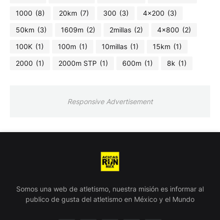
1000
(8)
20km
(7)
300
(3)
4x200
(3)
50km
(3)
1609m
(2)
2millas
(2)
4x800
(2)
100K
(1)
100m
(1)
10millas
(1)
15km
(1)
2000
(1)
2000m STP
(1)
600m
(1)
8k
(1)
Responsive Advertisement
Somos una web de atletismo, nuestra misión es informar al
publico de gusta del atletismo en México y el Mundo