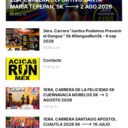
MARIA TEPEPAN, 5K ---> 2 AGO 2026
12:26 p. m.
3era. Carrera "Juntos Podemos Prevenir
el Dengue " 5k #DengueRun5k - 6 sep
2026
10:50 a. m.
Contacto
11:23 p. m.
1ERA, CARRERA DE LA FELICIDAD 5K
CUERNAVACA MORELOS 5K --> 2
AGOSTO 2026
1:01 p. m.
1ERA. CARRERA SANTIAGO APOSTOL
CUAUTLA 2026 5K ---> 19 JULIO