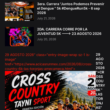
3era. Carrera "Juntos Podemos Prevenir
el Dengue " 5k #DengueRun5k - 6 sep
2026
July 21, 2026
2DA. CARRERA CORRE POR LA
JUVENTUD 5K ---> 23 AGOSTO 2026
July 20, 2026
29
29 AGOSTO 2026" class="entry-image-wrap sz-1 is-
AGO
image"
STO
href="https://www.acicasrunmex.com/2026/08/cross-
2026
country-6k-las-toronjas-amecameca.html">
">CR
OSS
COU
NTRY
6K "
LAS
TOR
ONJ
AS"