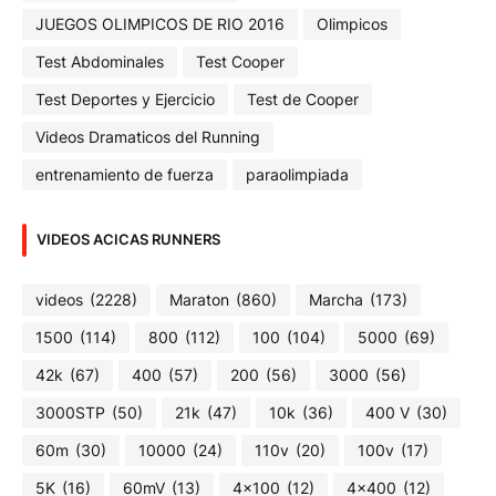
JUEGOS OLIMPICOS DE RIO 2016
Olimpicos
Test Abdominales
Test Cooper
Test Deportes y Ejercicio
Test de Cooper
Videos Dramaticos del Running
entrenamiento de fuerza
paraolimpiada
VIDEOS ACICAS RUNNERS
videos
(2228)
Maraton
(860)
Marcha
(173)
1500
(114)
800
(112)
100
(104)
5000
(69)
42k
(67)
400
(57)
200
(56)
3000
(56)
3000STP
(50)
21k
(47)
10k
(36)
400 V
(30)
60m
(30)
10000
(24)
110v
(20)
100v
(17)
5K
(16)
60mV
(13)
4x100
(12)
4x400
(12)