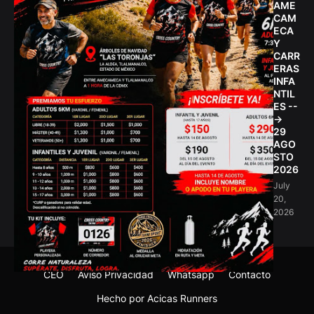
AME
CAM
ECA
Y
CARR
ERAS
INFA
NTIL
ES --
->
29
AGO
STO
2026
July
20,
2026
CEO
Aviso Privacidad
Whatsapp
Contacto
Hecho por Acicas Runners