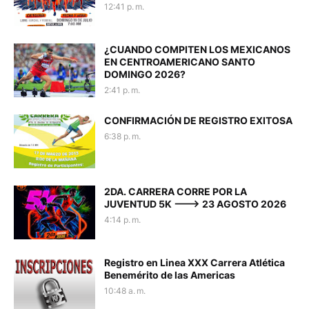
12:41 p. m.
¿CUANDO COMPITEN LOS MEXICANOS
EN CENTROAMERICANO SANTO
DOMINGO 2026?
2:41 p. m.
CONFIRMACIÓN DE REGISTRO EXITOSA
6:38 p. m.
2DA. CARRERA CORRE POR LA
JUVENTUD 5K ---> 23 AGOSTO 2026
4:14 p. m.
Registro en Linea XXX Carrera Atlética
Benemérito de las Americas
10:48 a. m.