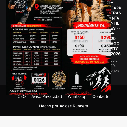
Y
CARR
ERAS
INFA
NTIL
ES --
->
29
AGO
STO
2026
July
20,
2026
CEO
Aviso Privacidad
Whatsapp
Contacto
Hecho por Acicas Runners