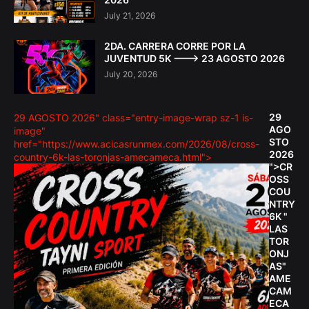
July 21, 2026
2DA. CARRERA CORRE POR LA
JUVENTUD 5K ---> 23 AGOSTO 2026
July 20, 2026
29
29 AGOSTO 2026" class="entry-image-wrap sz-1 is-
AGO
image"
STO
href="https://www.acicasrunmex.com/2026/08/cross-
2026
country-6k-las-toronjas-amecameca.html">
">CR
OSS
COU
NTRY
6K "
LAS
TOR
ONJ
AS"
AME
CAM
ECA