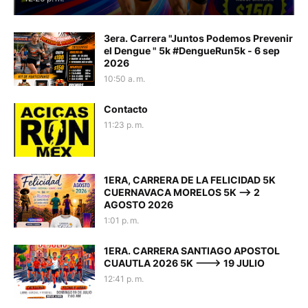
3era. Carrera "Juntos Podemos Prevenir
el Dengue " 5k #DengueRun5k - 6 sep
2026
10:50 a. m.
Contacto
11:23 p. m.
1ERA, CARRERA DE LA FELICIDAD 5K
CUERNAVACA MORELOS 5K --> 2
AGOSTO 2026
1:01 p. m.
1ERA. CARRERA SANTIAGO APOSTOL
CUAUTLA 2026 5K ---> 19 JULIO
12:41 p. m.