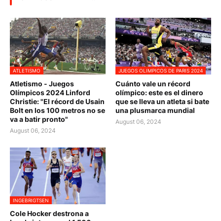
ATLETISMO
JUEGOS OLIMPICOS DE PARIS 2024
Atletismo - Juegos
Cuánto vale un récord
Olímpicos 2024 Linford
olímpico: este es el dinero
Christie: "El récord de Usain
que se lleva un atleta si bate
Bolt en los 100 metros no se
una plusmarca mundial
va a batir pronto"
August 06, 2024
August 06, 2024
INGEBRIGTSEN
Cole Hocker destrona a