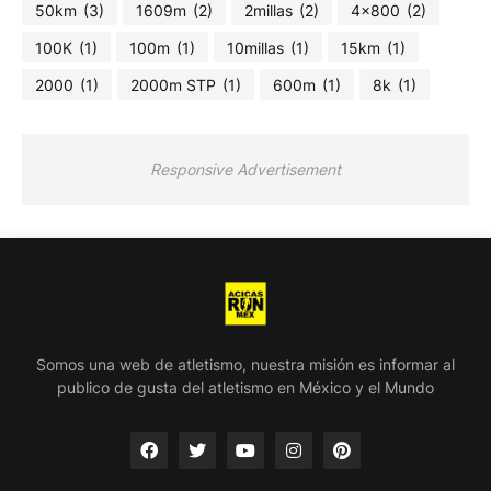
50km
(3)
1609m
(2)
2millas
(2)
4x800
(2)
100K
(1)
100m
(1)
10millas
(1)
15km
(1)
2000
(1)
2000m STP
(1)
600m
(1)
8k
(1)
Responsive Advertisement
Somos una web de atletismo, nuestra misión es informar al
publico de gusta del atletismo en México y el Mundo