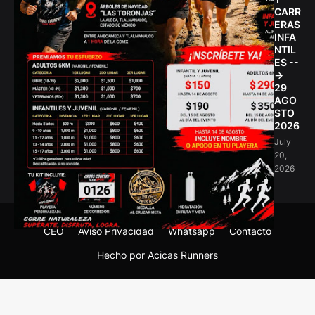
CARR
ERAS
INFA
NTIL
ES --
->
29
AGO
STO
2026
July
20,
2026
CEO
Aviso Privacidad
Whatsapp
Contacto
Hecho por Acicas Runners