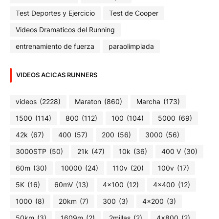
Test Deportes y Ejercicio
Test de Cooper
Videos Dramaticos del Running
entrenamiento de fuerza
paraolimpiada
VIDEOS ACICAS RUNNERS
videos
(2228)
Maraton
(860)
Marcha
(173)
1500
(114)
800
(112)
100
(104)
5000
(69)
42k
(67)
400
(57)
200
(56)
3000
(56)
3000STP
(50)
21k
(47)
10k
(36)
400 V
(30)
60m
(30)
10000
(24)
110v
(20)
100v
(17)
5K
(16)
60mV
(13)
4x100
(12)
4x400
(12)
1000
(8)
20km
(7)
300
(3)
4x200
(3)
50km
(3)
1609m
(2)
2millas
(2)
4x800
(2)