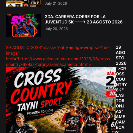
July 21, 2026
2DA. CARRERA CORRE POR LA
JUVENTUD 5K ---> 23 AGOSTO 2026
July 20, 2026
29
29 AGOSTO 2026" class="entry-image-wrap sz-1 is-
AGO
image"
STO
href="https://www.acicasrunmex.com/2026/08/cross-
2026
country-6k-las-toronjas-amecameca.html">
">CR
OSS
COU
NTRY
6K "
LAS
TOR
ONJ
AS"
AME
CAM
ECA
Y