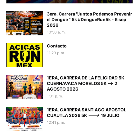
3era. Carrera "Juntos Podemos Prevenir
el Dengue " 5k #DengueRun5k - 6 sep
2026
10:50 a. m.
Contacto
11:23 p. m.
1ERA, CARRERA DE LA FELICIDAD 5K
CUERNAVACA MORELOS 5K --> 2
AGOSTO 2026
1:01 p. m.
1ERA. CARRERA SANTIAGO APOSTOL
CUAUTLA 2026 5K ---> 19 JULIO
12:41 p. m.