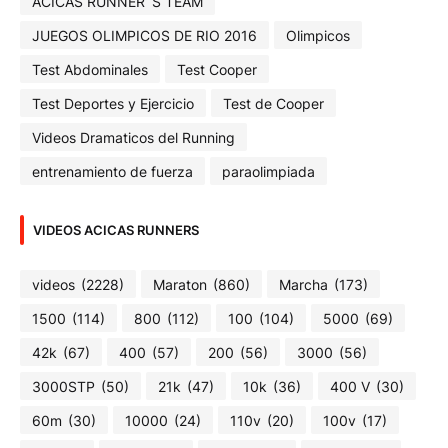
ACICAS RUNNER´S TEAM
JUEGOS OLIMPICOS DE RIO 2016
Olimpicos
Test Abdominales
Test Cooper
Test Deportes y Ejercicio
Test de Cooper
Videos Dramaticos del Running
entrenamiento de fuerza
paraolimpiada
VIDEOS ACICAS RUNNERS
videos
(2228)
Maraton
(860)
Marcha
(173)
1500
(114)
800
(112)
100
(104)
5000
(69)
42k
(67)
400
(57)
200
(56)
3000
(56)
3000STP
(50)
21k
(47)
10k
(36)
400 V
(30)
60m
(30)
10000
(24)
110v
(20)
100v
(17)