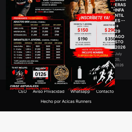
ERAS
INFA
NTIL
ES --
->
29
AGO
STO
2026
July
20,
2026
CEO
Aviso Privacidad
Whatsapp
Contacto
Hecho por Acicas Runners