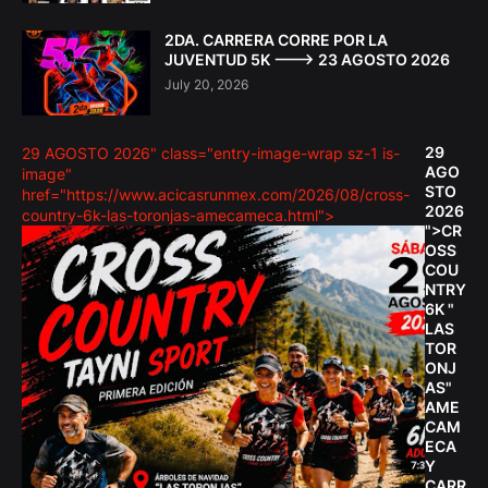
2DA. CARRERA CORRE POR LA
JUVENTUD 5K ---> 23 AGOSTO 2026
July 20, 2026
29
29 AGOSTO 2026" class="entry-image-wrap sz-1 is-
AGO
image"
STO
href="https://www.acicasrunmex.com/2026/08/cross-
2026
country-6k-las-toronjas-amecameca.html">
">CR
OSS
COU
NTRY
6K "
LAS
TOR
ONJ
AS"
AME
CAM
ECA
Y
CARR