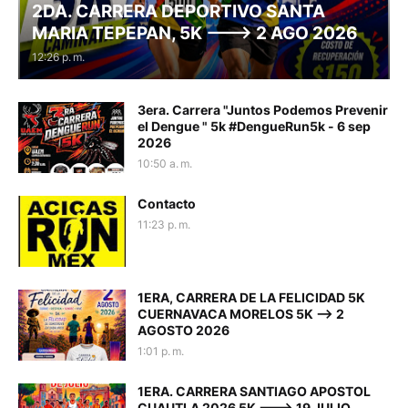
2DA. CARRERA DEPORTIVO SANTA
MARIA TEPEPAN, 5K ---> 2 AGO 2026
12:26 p. m.
3era. Carrera "Juntos Podemos Prevenir
el Dengue " 5k #DengueRun5k - 6 sep
2026
10:50 a. m.
Contacto
11:23 p. m.
1ERA, CARRERA DE LA FELICIDAD 5K
CUERNAVACA MORELOS 5K --> 2
AGOSTO 2026
1:01 p. m.
1ERA. CARRERA SANTIAGO APOSTOL
CUAUTLA 2026 5K ---> 19 JULIO