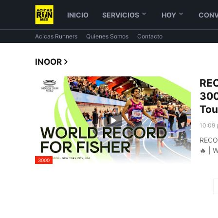
INICIO
SERVICIOS
HOY
CONV
Acicas Runners
Quienes Somos
Contacto
INOOR
REC
300
Tou
10:09 
RECOR
🔥 | 
3000