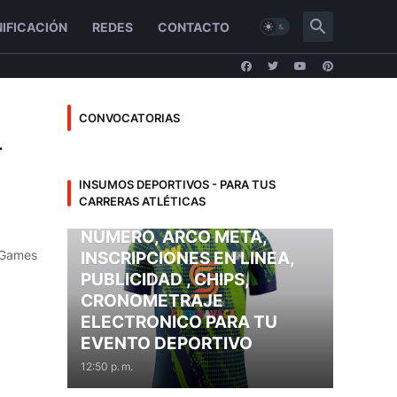
IFICACIÓN
REDES
CONTACTO
CONVOCATORIAS
r
INSUMOS DEPORTIVOS
INSUMOS DEPORTIVOS - PARA TUS
INSUMOS DEPORTIVOS:
CARRERAS ATLÉTICAS
PLAYERAS, MEDALLAS,
NÚMERO, ARCO META,
 Games
INSCRIPCIONES EN LINEA,
PUBLICIDAD , CHIPS,
CRONOMETRAJE
ELECTRONICO PARA TU
EVENTO DEPORTIVO
12:50 p. m.