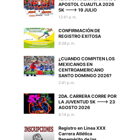
APOSTOL CUAUTLA 2026
5K ---> 19 JULIO
12:41 p. m.
CONFIRMACIÓN DE
REGISTRO EXITOSA
6:38 p. m.
¿CUANDO COMPITEN LOS
MEXICANOS EN
CENTROAMERICANO
SANTO DOMINGO 2026?
2:41 p. m.
2DA. CARRERA CORRE POR
LA JUVENTUD 5K ---> 23
AGOSTO 2026
4:14 p. m.
Registro en Linea XXX
Carrera Atlética
Benemérito de las