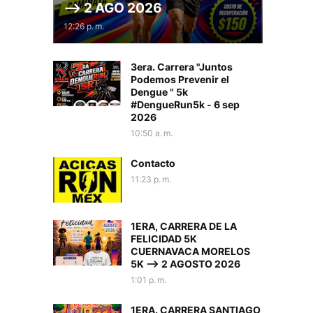
--> 2 AGO 2026
12:26 p. m.
3era. Carrera "Juntos
Podemos Prevenir el
Dengue " 5k
#DengueRun5k - 6 sep
2026
10:50 a. m.
Contacto
11:23 p. m.
1ERA, CARRERA DE LA
FELICIDAD 5K
CUERNAVACA MORELOS
5K --> 2 AGOSTO 2026
1:01 p. m.
1ERA. CARRERA SANTIAGO