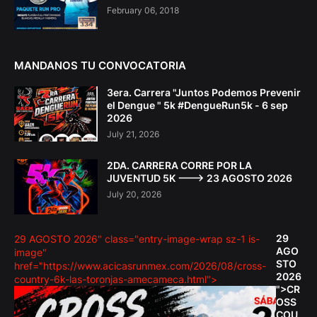
February 06, 2018
MANDANOS TU CONVOCATORIA
3era. Carrera "Juntos Podemos Prevenir
el Dengue " 5k #DengueRun5k - 6 sep
2026
July 21, 2026
2DA. CARRERA CORRE POR LA
JUVENTUD 5K ---> 23 AGOSTO 2026
July 20, 2026
29
29 AGOSTO 2026" class="entry-image-wrap sz-1 is-
AGO
image"
STO
href="https://www.acicasrunmex.com/2026/08/cross-
2026
country-6k-las-toronjas-amecameca.html">
">CR
OSS
COU