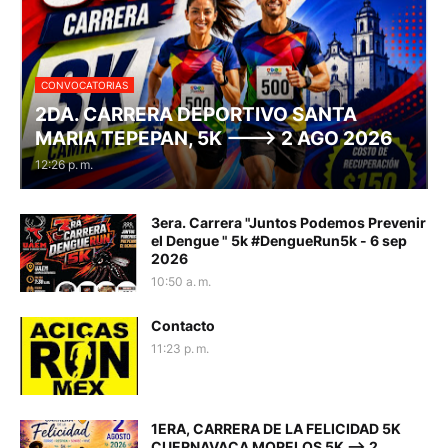
CONVOCATORIAS
2DA. CARRERA DEPORTIVO SANTA
MARIA TEPEPAN, 5K ---> 2 AGO 2026
12:26 p. m.
3era. Carrera "Juntos Podemos Prevenir
el Dengue " 5k #DengueRun5k - 6 sep
2026
10:50 a. m.
Contacto
11:23 p. m.
1ERA, CARRERA DE LA FELICIDAD 5K
CUERNAVACA MORELOS 5K --> 2