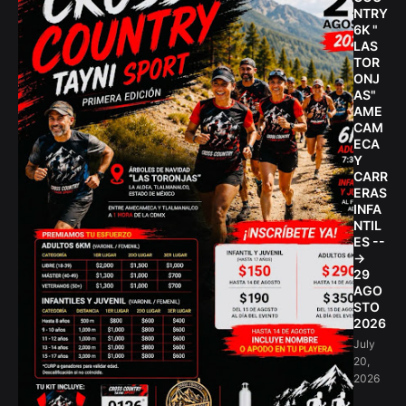
NTRY
6K "
LAS
TOR
ONJ
AS"
AME
CAM
ECA
Y
CARR
ERAS
INFA
NTIL
ES --
->
29
AGO
STO
2026
July
20,
2026